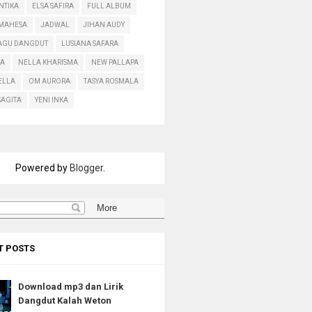
ANTIKA
ELSA SAFIRA
FULL ALBUM
 MAHESA
JADWAL
JIHAN AUDY
LAGU DANGDUT
LUSIANA SAFARA
A
NELLA KHARISMA
NEW PALLAPA
ELLA
OM AURORA
TASYA ROSMALA
SAGITA
YENI INKA
Powered by
Blogger
.
T POSTS
Download mp3 dan Lirik
Dangdut Kalah Weton