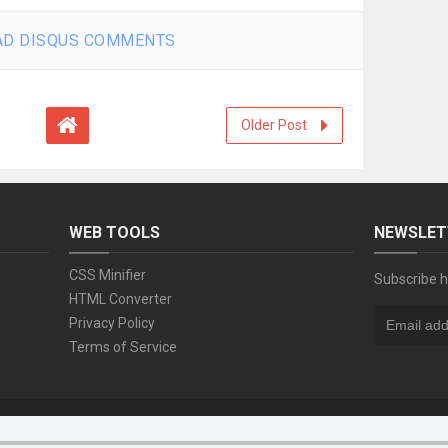
D DISQUS COMMENTS
Older Post
WEB TOOLS
NEWSLET
CSS Minifier
Subscribe h
HTML Converter
Privacy Policy
Terms of Service
Copyright ©
2026
download lagu dangdut terbaru
All Right Reserved
Template by
Arlina Design