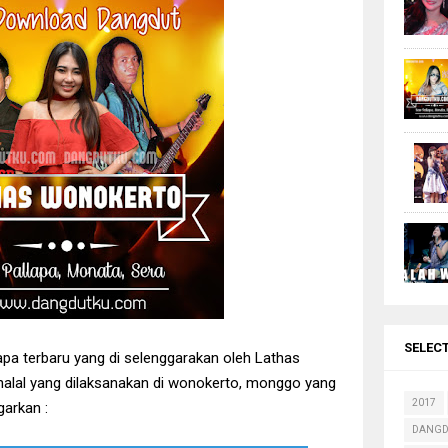
Terbaru 2017 Live Pandangan Wetan - Mitra Manunggal
Gerry Mahesa - Sifana + Lirik
lapa Terbaru 2017 Karang Bener Kudus - Compack Community
dut Terbaik Jihan Audy Terbaru 2017
aik Tasya Rosmala Full Album New Pallapa Terbaru 2017
si 85 Lagu Lusiana Safara Terbaru New pallapa, Monata, Sera
Terbaru Puink Community 2016
Terbaru - Lathas Wonokerto September 2016
 Elis Santika New Pallapa + Lirik
isa Rahma New pallapa + Lirik
 dan Lirik Dangdut Kalah Weton
SELEC
apa terbaru yang di selenggarakan oleh Lathas
halal yang dilaksanakan di wonokerto, monggo yang
2017
arkan :
DANGD