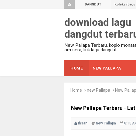
DANGDUT
Koleksi Lagu
TERBARU
JADWAL mang
download lagu
Kompilasi 20
dangdut terbar
Lirik Lagu A
100 Lagu Ter
New Pallapa Terbaru, koplo monata
JADWAL Mang
om sera, lirik lagu dangdut
Download Lag
FULL Album 
HOME
NEW PALLAPA
Kumpulan Lag
Surat Cinta U
Home
new Pallapa
New Palla
2017]
Lirik Tangis 
New Pallapa Terbaru - L
Lagu Dangdut 
Pengantin Ba
ihsan
new Pallapa
8:18 A
Gita Cinta - 