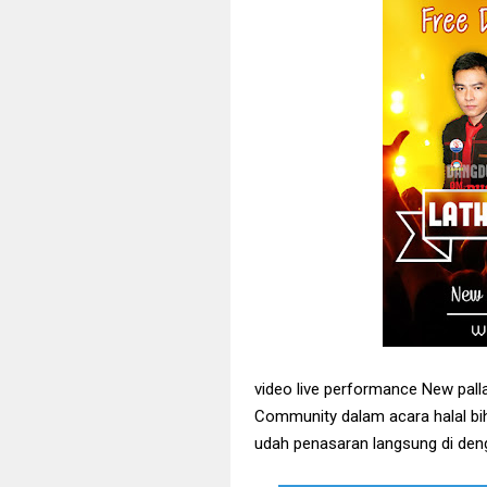
New Pallapa 
Lagu terbaru 
Full New Pal
35 Lagu Dang
57 Lagu terb
[FULL] Kolek
New Pallapa 
New Pallapa 
Sejuta Luka -
Si Kecil - An
Download mp3
video live performance New pall
Community dalam acara halal bi
udah penasaran langsung di deng