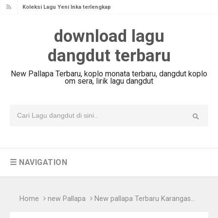
Koleksi Lagu Yeni Inka terlengkap
dan Terbaru 2020 - New Adella
download lagu
JADWAL manggung FULL NEW
dangdut terbaru
PALLAPA TERBARU tahun 2018
Kompilasi 20 Lagu Terbaru Gerry
New Pallapa Terbaru, koplo monata terbaru, dangdut koplo
Mahesa 2018 #part1
om sera, lirik lagu dangdut
Lirik Lagu Ayah Tasya Rosmala
Terbaru 2018
100 Lagu Terbaik Nella Kharisma
Terbaru 2017 FULL ALBUM - High
Audio
☰ NAVIGATION
JADWAL Manggung FULL NEW
PALLAPA Terbaru 2017
Download Lagu Ojo Nguber Welase
Home
new Pallapa
New pallapa Terbaru Karangasem Purwodadi 12 September 2016
Dangdut Koplo Terbaru 2017 FULL +