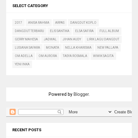
SELECT CATEGORY
2017
ANISA RAHMA
ARPAS
DANGDUT KOPLO
DANGDUT TERBARU
ELIS SANTIKA
ELSA SAFIRA
FULL ALBUM
GERRY MAHESA
JADWAL
JIHAN AUDY
LIRIK LAGU DANGDUT
LUSIANA SAFARA
MONATA
NELLA KHARISMA
NEW PALLAPA
OM ADELLA
OM AURORA
TASYA ROSMALA
WIWIK SAGITA
YENI INKA
Powered by
Blogger
.
RECENT POSTS