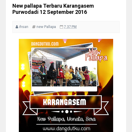
Lirik
New pallapa Terbaru Karangasem
FULL Album New Pallapa 2017
Purwodadi 12 September 2016
Kompak Undaan Kudus 15 lagu
Kumpulan Lagu terbaru Gerry
ihsan
new Pallapa
7:37 PM
Mahesa Terbaik New Pallapa 2017
Full Album
Surat Cinta Untuk Starla - Elsa Safira
Monata [HD Audio - Dangdut Koplo
Terbaru 2017]
Lirik Tangis Tanpa Air Mata - Tasya
Rosmala Om Adella 2017
Lagu Dangdut Kasih tak Sampai -
Gerry ft Tasya OM Aurora 2017 + Lirik
Pengantin Baru - Gerry Mahesa ft
Tasya rosmala OM Aurora 2017 + Lirik
Gita Cinta - Gerry ft Tasya Rosmala