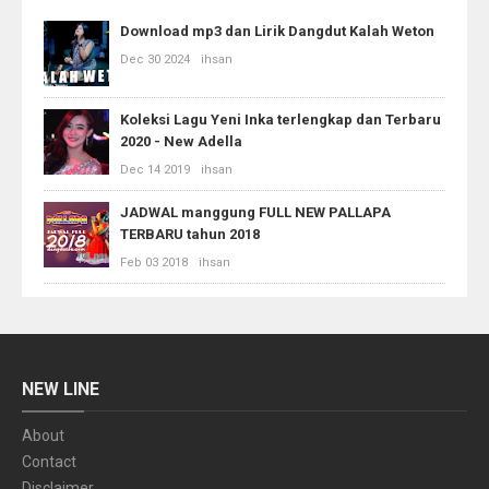
Download mp3 dan Lirik Dangdut Kalah Weton
Dec 30 2024
ihsan
Koleksi Lagu Yeni Inka terlengkap dan Terbaru
2020 - New Adella
Dec 14 2019
ihsan
JADWAL manggung FULL NEW PALLAPA
TERBARU tahun 2018
Feb 03 2018
ihsan
NEW LINE
About
Contact
Disclaimer