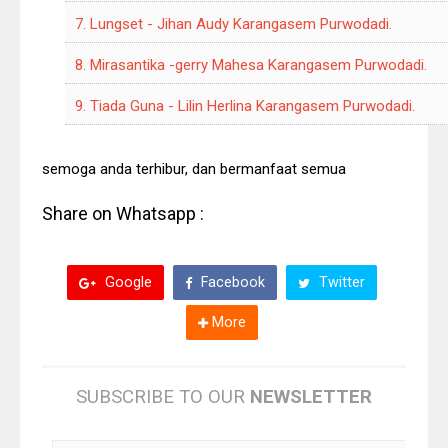
Community 2016
7. Lungset - Jihan Audy Karangasem Purwodadi.
New Pallapa Terbaru - Lathas
8. Mirasantika -gerry Mahesa Karangasem Purwodadi.
Wonokerto September 2016
Sejuta Luka - Elis Santika New
9. Tiada Guna - Lilin Herlina Karangasem Purwodadi.
Pallapa + Lirik
Si Kecil - Anisa Rahma New pallapa +
semoga anda terhibur, dan bermanfaat semua
Lirik
Download mp3 dan Lirik Dangdut
Share on Whatsapp :
Kalah Weton
Google
Facebook
Twitter
More
SUBSCRIBE TO OUR
NEWSLETTER