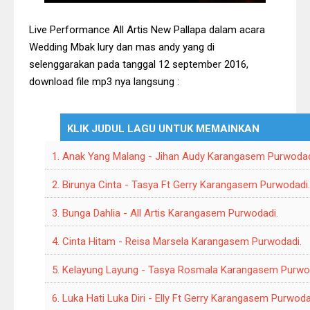
New Pallapa 2017 + Lirik
Live Performance All Artis New Pallapa dalam acara
New Pallapa Terbaru 2017 Live
Wedding Mbak lury dan mas andy yang di
Pandangan Wetan - Mitra Manunggal
selenggarakan pada tanggal 12 september 2016,
Lagu terbaru Gerry Mahesa - Sifana +
download file mp3 nya langsung :
Lirik
Full New Pallapa Terbaru 2017 Karang
KLIK JUDUL LAGU UNTUK MEMAINKAN
Bener Kudus - Compack Community
35 Lagu Dangdut Terbaik Jihan Audy
1. Anak Yang Malang - Jihan Audy Karangasem Purwodad
Terbaru 2017
2. Birunya Cinta - Tasya Ft Gerry Karangasem Purwodadi.
57 Lagu terbaik Tasya Rosmala Full
3. Bunga Dahlia - All Artis Karangasem Purwodadi.
Album New Pallapa Terbaru 2017
[FULL] Koleksi 85 Lagu Lusiana
4. Cinta Hitam - Reisa Marsela Karangasem Purwodadi.
Safara Terbaru New pallapa, Monata,
5. Kelayung Layung - Tasya Rosmala Karangasem Purwo
Sera
New Pallapa Terbaru Puink
6. Luka Hati Luka Diri - Elly Ft Gerry Karangasem Purwoda