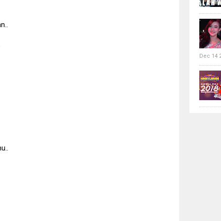
n..
"
Dec 14 
u..