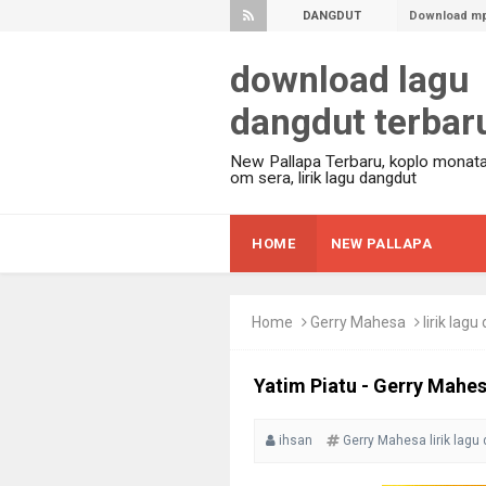
DANGDUT
Download mp3
Koleksi Lagu
TERBARU
download lagu
JADWAL mang
Kompilasi 20
dangdut terbar
Lirik Lagu A
New Pallapa Terbaru, koplo monata
100 Lagu Ter
om sera, lirik lagu dangdut
JADWAL Mang
Download Lag
HOME
NEW PALLAPA
FULL Album 
Kumpulan Lag
Home
Gerry Mahesa
lirik lag
Surat Cinta U
2017]
Yatim Piatu - Gerry Mahes
Lirik Tangis 
Lagu Dangdut 
ihsan
Gerry Mahesa
lirik lag
Pengantin Ba
Gita Cinta - 