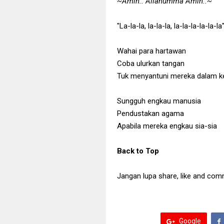
~Amin.. Allahumma Amin..~
"La-la-la, la-la-la, la-la-la-la-la-la
Wahai para hartawan
Coba ulurkan tangan
Tuk menyantuni mereka dalam k
Sungguh engkau manusia
Pendustakan agama
Apabila mereka engkau sia-sia
Back to Top
Jangan lupa share, like and com
Google