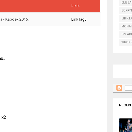
ELIS S
Lirik
GERRY
LIRIK 
sa - Kapoek 2016.
Lirik lagu
MONAT
OM AD
WIWIK 
u..
RECEN
" x2