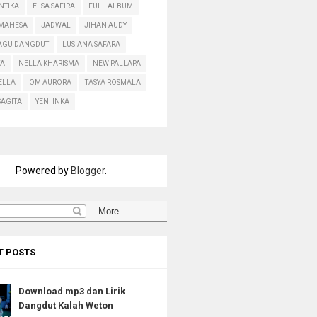
ANTIKA
ELSA SAFIRA
FULL ALBUM
 MAHESA
JADWAL
JIHAN AUDY
LAGU DANGDUT
LUSIANA SAFARA
A
NELLA KHARISMA
NEW PALLAPA
ELLA
OM AURORA
TASYA ROSMALA
SAGITA
YENI INKA
Powered by
Blogger
.
T POSTS
Download mp3 dan Lirik
Dangdut Kalah Weton