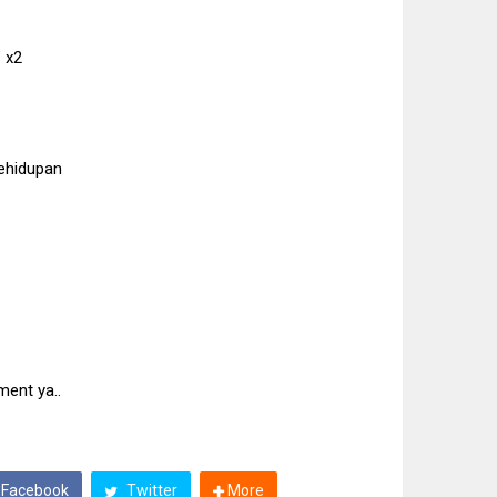
" x2
ehidupan
ment ya..
Facebook
Twitter
More