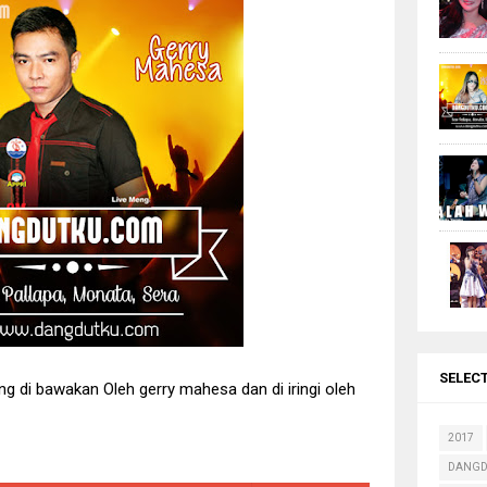
Terbaru 2017 Live Pandangan Wetan - Mitra Manunggal
Gerry Mahesa - Sifana + Lirik
lapa Terbaru 2017 Karang Bener Kudus - Compack Community
dut Terbaik Jihan Audy Terbaru 2017
aik Tasya Rosmala Full Album New Pallapa Terbaru 2017
si 85 Lagu Lusiana Safara Terbaru New pallapa, Monata, Sera
Terbaru Puink Community 2016
Terbaru - Lathas Wonokerto September 2016
 Elis Santika New Pallapa + Lirik
isa Rahma New pallapa + Lirik
SELEC
g di bawakan Oleh gerry mahesa dan di iringi oleh
2017
DANGD