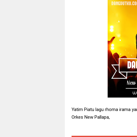
New Pallapa 
Lagu terbaru 
Full New Pal
35 Lagu Dang
57 Lagu terb
[FULL] Kolek
New Pallapa 
New Pallapa 
Sejuta Luka -
Si Kecil - An
Yatim Piatu lagu rhoma irama yan
Orkes New Pallapa,